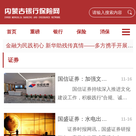
首页
重磅
银行
保险
消保
金融为民践初心 新华助残传真情——多方携手开展公益活动 以金融力量守护幸福底色
证券
国信证券：加强文化建设，深入开展“财富中国行”系列活动，更好服务群众财富管理需求
11-16
国信证券持续深入推进文化
建设工作，积极践行“合规、诚
信、专业、稳健”的证券行业核心
价值观和《证券行业文化建设十...
国盛证券：水电出力持续改善 把握长期投资价值
11-16
证券时报网讯，国盛证券研报